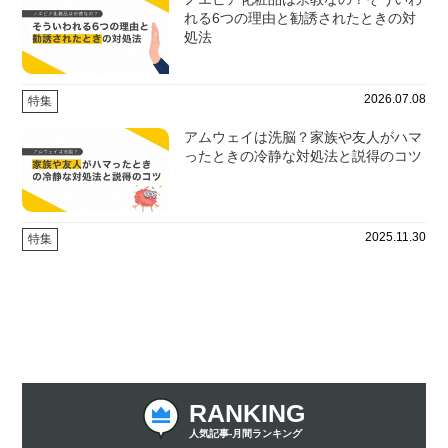
れる6つの理由と勧誘されたときの対
処法
2026.07.08
特集
アムウェイは洗脳？家族や友人がハマ
ったときの冷静な対処法と説得のコツ
2025.11.30
特集
なぜ芸能人はアムウェイを選ぶ？ビジ
ネスモデルと注意点を解説
2025.03.13
特集
RANKING
IPSコスメティックスが怪しいといわ
れる理由と勧誘なしで製品だけ買う方
人気記事-月間ランキング