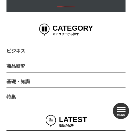
法
2026.06.26
特集
CATEGORY
アムウェイやってる人あるある20選！
カテゴリーから探す
特徴から上手な付き合い方まで解説
ビジネス
2025.07.22
特集
商品研究
ポーラ化粧品は宗教なの？といわれる
5つの理由と勧誘への対処法
基礎・知識
特集
2026.07.27
特集
フォーデイズはやばい？評判・口コ
ミ・実態を徹底解説
LATEST
最新の記事