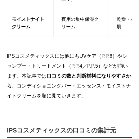
モイストナイト
夜用の集中保湿ク
乾燥・ハ
クリーム
リーム
肌
IPSコスメティックスには他にもUVケア（P.P.6）やシ
ャンプー・トリートメント（P.P.4／P.P.5）などが揃い
ます。本記事では
口コミの数と判断材料になりやすさか
ら
、コンディショニングバー・エッセンス・モイストナ
イトクリームを順に見ていきます。
IPSコスメティックスの口コミの集計元