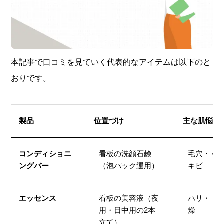
本記事で口コミを見ていく代表的なアイテムは以下のと
おりです。
製品
位置づけ
主な肌悩み
コンディショニ
看板の洗顔石鹸
毛穴・く
ングバー
（泡パック運用）
キビ
エッセンス
看板の美容液（夜
ハリ・ト
用・日中用の2本
燥
立て）